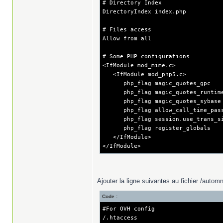
# Directory Index
DirectoryIndex index.php
# Files access
Allow from all
# Some PHP configurations
<IfModule mod_mime.c>
<IfModule mod_php5.c>
php_flag magic_quotes_gpc
php_flag magic_quotes_runti
php_flag magic_quotes_sybas
php_flag allow_call_time_pass_
php_flag session.use_trans_
php_flag register_global
</IfModule>
</IfModule>
Ajouter la ligne suivantes au fichier /au
Code :
#For OVH config
/.htaccess