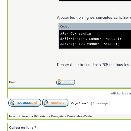
Ajouter les trois lignes suivantes au fichier
Code :
#For OVH config
define("FILES_CHMOD", "0604");
define("DIRS_CHMOD", "0705");
Penser à mettre les droits 705 sur tous les 
Haut
Afficher les m
Page
1
sur
1
[ 1 message ]
Index du forum
»
Utilisateurs Français
»
Demandes d'aide
Qui est en ligne ?