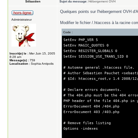
Sébastien
Sujet du message:
Hébergement OVH
Quelques points sur l'hébergement OVH d'
Administrateur
Modifier le fichier /.htaccess à la racine co
Code :
SetEnv PHP_VER 5
SetEnv MAGIC_QUOTES 0
SetEnv REGISTER_GLOBALS 0
Inscrit(e) le :
Mer Juin 15, 2005
SetEnv SESSION_USE_TRANS_SID 0
8:28 am
Message(s) :
759
Localisation :
Sophia Antipolis
# Automne general .htaccess file.
# Author Sébastien Pauchet <sebast
# $Id: htaccess_root,v 1.4 2008/12
# Declare errors documents.
# The 404.php must be the 404 erro
PHP header of the file 404.php in 
ErrorDocument 404 /404.php
ErrorDocument 403 /403.php
# Remove files listing
Options -indexes