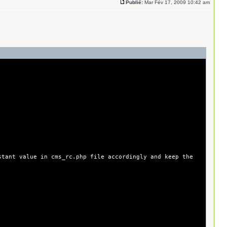
Publié:
Mar Fév 17, 2009 10:42 am
stant value in cms_rc.php file accordingly and keep the