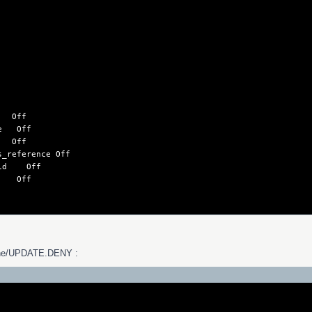
 Off
me Off
e Off
reference Off
sid Off
s Off
tomne/UPDATE.DENY :