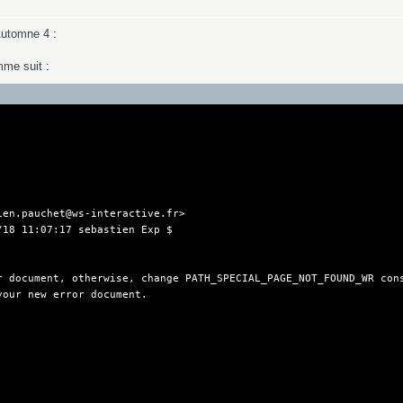
Automne 4 :
mme suit :
ien.pauchet@ws-interactive.fr>
/18 11:07:17 sebastien Exp $
r document, otherwise, change PATH_SPECIAL_PAGE_NOT_FOUND_WR con
your new error document.