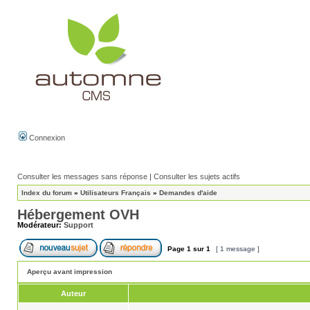
Connexion
Consulter les messages sans réponse
|
Consulter les sujets actifs
Index du forum
»
Utilisateurs Français
»
Demandes d'aide
Hébergement OVH
Modérateur:
Support
Page
1
sur
1
[ 1 message ]
Aperçu avant impression
Auteur