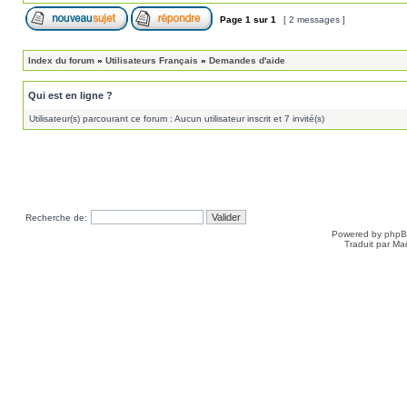
Page
1
sur
1
[ 2 messages ]
Index du forum
»
Utilisateurs Français
»
Demandes d'aide
Qui est en ligne ?
Utilisateur(s) parcourant ce forum : Aucun utilisateur inscrit et 7 invité(s)
Recherche de:
Powered by
php
Traduit par Ma