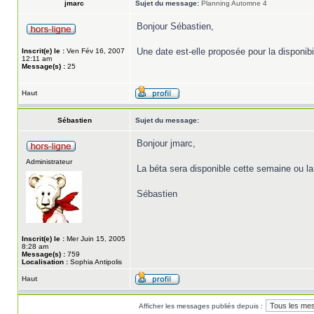
jmarc
Sujet du message:
Planning Automne 4
Bonjour Sébastien,
Une date est-elle proposée pour la disponibi
Inscrit(e) le :
Ven Fév 16, 2007
12:11 am
Message(s) :
25
Haut
Sébastien
Sujet du message:
Bonjour jmarc,
Administrateur
La béta sera disponible cette semaine ou l
Sébastien
Inscrit(e) le :
Mer Juin 15, 2005
8:28 am
Message(s) :
759
Localisation :
Sophia Antipolis
Haut
Afficher les messages publiés depuis :