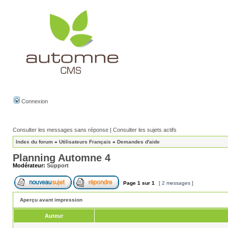
Connexion
Consulter les messages sans réponse
|
Consulter les sujets actifs
Index du forum
»
Utilisateurs Français
»
Demandes d'aide
Planning Automne 4
Modérateur:
Support
Page
1
sur
1
[ 2 messages ]
Aperçu avant impression
Auteur