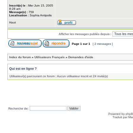
Inscrit(e) le :
Mer Juin 15, 2005
8:28 am
Message(s) :
759
Localisation :
Sophia Antipolis
Haut
Afficher les messages publiés depuis :
Page
1
sur
1
[ 2 messages ]
Index du forum
»
Utilisateurs Français
»
Demandes d'aide
Qui est en ligne ?
Utilisateur(s) parcourant ce forum : Aucun utilisateur inscrit et 24 invité(s)
Recherche de:
Powered by
php
Traduit par Ma