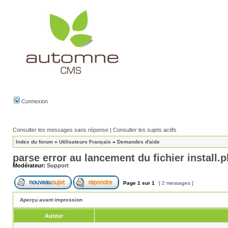
Connexion
Consulter les messages sans réponse
|
Consulter les sujets actifs
Index du forum
»
Utilisateurs Français
»
Demandes d'aide
parse error au lancement du fichier install.
Modérateur:
Support
Page
1
sur
1
[ 2 messages ]
Aperçu avant impression
Auteur