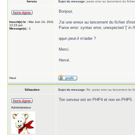
hervec
Sujet du message:
parse error au lancement du fichier
Bonjour,
J'ai une erreur au lancement du fichier d'ins
Inscrit(e) le :
Mar Juin 14, 2011
12:23 pm
Parse error: syntax error, unexpected '{' i
Message(s) :
1
qqun peut-il m'aider ?
Merci.
Hervé.
Haut
Sébastien
Sujet du message:
Re: parse error au lancement du fic
Ton serveur est en PHP4 et non en PHP5.
Administrateur