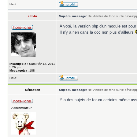
Haut
atm4u
Sujet du message:
Re: Articles de fond sur le dével
A voté, la version php d'un module est pour
Il n'y a rien dans la doc non plus d’ailleurs
Inscrit(e) le :
Sam Fév 12, 2011
5:26 pm
Message(s) :
188
Haut
Sébastien
Sujet du message:
Re: Articles de fond sur le dével
Y a des sujets de forum certains même ass
Administrateur