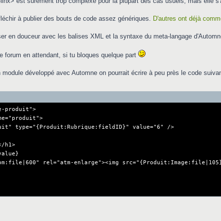
linx> est surement trop complexe pour la plupart des cas usuels, mais elle s'a
léchir à publier des bouts de code assez génériques.
D'autres ont déjà com
iser en douceur avec les balises XML et la syntaxe du meta-langage d'Automn
e forum en attendant, si tu bloques quelque part
 module développé avec Automne on pourrait écrire à peu près le code suivan
e-produit">
e="produit">
 type="{Produit:Rubrique:fieldID}" value="6" />
/h1>
alue}
|600" rel="atm-enlarge"><img src="{Produit:Image:file|105}"