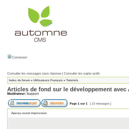
Connexion
Consulter les messages sans réponse
|
Consulter les sujets actifs
Index du forum
»
Utilisateurs Français
»
Tutoriels
Articles de fond sur le développement ave
Modérateur:
Support
Page
1
sur
1
[ 13 messages ]
Aperçu avant impression