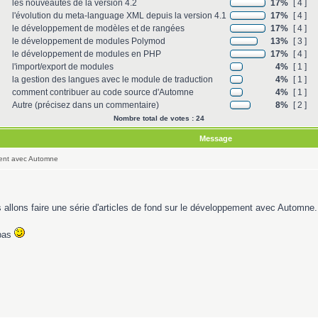
les nouveautés de la version 4.2
17%
[ 4 ]
l'évolution du meta-language XML depuis la version 4.1
17%
[ 4 ]
le développement de modèles et de rangées
17%
[ 4 ]
le développement de modules Polymod
13%
[ 3 ]
le développement de modules en PHP
17%
[ 4 ]
l'import/export de modules
4%
[ 1 ]
la gestion des langues avec le module de traduction
4%
[ 1 ]
comment contribuer au code source d'Automne
4%
[ 1 ]
Autre (précisez dans un commentaire)
8%
[ 2 ]
Nombre total de votes : 24
Message
ment avec Automne
allons faire une série d'articles de fond sur le développement avec Automne.
 pas