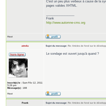
C'est un peu plus verbeux à cause de la sy
pages valides XHTML.
_________________
Frank
http://www.automne-cms.org
Haut
atm4u
Sujet du message:
Re: Articles de fond sur le dével
Le sondage est ouvert jusqu'à quand ?
Inscrit(e) le :
Sam Fév 12, 2011
5:26 pm
Message(s) :
188
Haut
Frank
Sujet du message:
Re: Articles de fond sur le dével