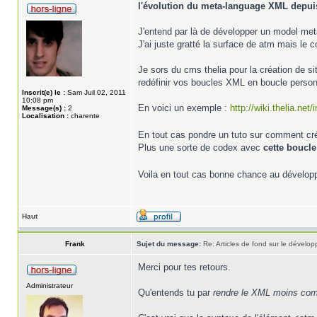
l'évolution du meta-language XML depuis
J'entend par là de développer un model m
J'ai juste gratté la surface de atm mais le co
Je sors du cms thelia pour la création de sit
redéfinir vos boucles XML en boucle person
Inscrit(e) le :
Sam Juil 02, 2011
10:08 pm
En voici un exemple :
http://wiki.thelia.net
Message(s) :
2
Localisation :
charente
En tout cas pondre un tuto sur comment cré
Plus une sorte de codex avec
cette boucle
Voila en tout cas bonne chance au dévelo
Haut
Frank
Sujet du message:
Re: Articles de fond sur le dével
Merci pour tes retours.
Administrateur
Qu'entends tu par
rendre le XML moins co