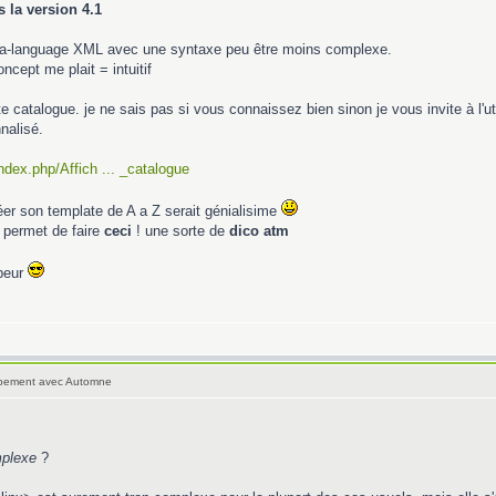
 la version 4.1
eta-language XML avec une syntaxe peu être moins complexe.
ncept me plait = intuitif
e catalogue. je ne sais pas si vous connaissez bien sinon je vous invite à l'uti
nalisé.
/index.php/Affich ... _catalogue
er son template de A a Z serait génialisime
permet de faire
ceci
! une sorte de
dico atm
ppeur
oppement avec Automne
mplexe
?