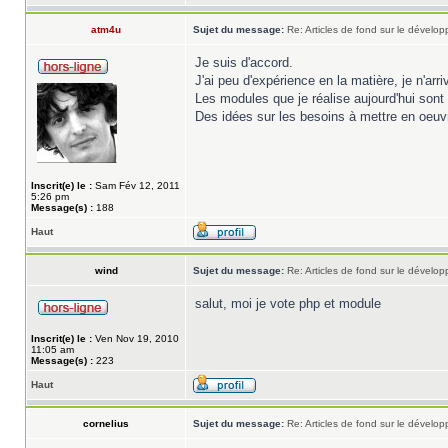
atm4u
Sujet du message:
Re: Articles de fond sur le dével
Je suis d'accord.
J'ai peu d'expérience en la matière, je n'ar
Les modules que je réalise aujourd'hui sont 
Des idées sur les besoins à mettre en oeuv
Inscrit(e) le :
Sam Fév 12, 2011
5:26 pm
Message(s) :
188
Haut
wind
Sujet du message:
Re: Articles de fond sur le dével
salut, moi je vote php et module
Inscrit(e) le :
Ven Nov 19, 2010
11:05 am
Message(s) :
223
Haut
cornelius
Sujet du message:
Re: Articles de fond sur le dével