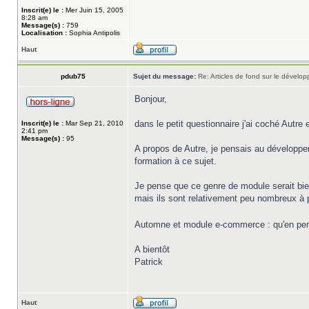
Inscrit(e) le :
Mer Juin 15, 2005
8:28 am
Message(s) :
759
Localisation :
Sophia Antipolis
Haut
pdub75
Sujet du message:
Re: Articles de fond sur le dével
Bonjour,
dans le petit questionnaire j'ai coché Autre 
Inscrit(e) le :
Mar Sep 21, 2010
2:41 pm
Message(s) :
95
A propos de Autre, je pensais au développe
formation à ce sujet.
Je pense que ce genre de module serait bi
mais ils sont relativement peu nombreux à p
Automne et module e-commerce : qu'en pe
A bientôt
Patrick
Haut