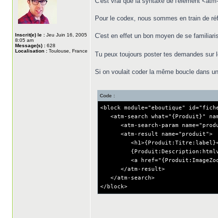
C'est vrai que la syntaxe de l'élément <atm-
Pour le codex, nous sommes en train de réf
Inscrit(e) le :
Jeu Juin 16, 2005
C'est en effet un bon moyen de se familiar
8:05 am
Message(s) :
628
Localisation :
Toulouse, France
Tu peux toujours poster tes demandes sur l
Si on voulait coder la même boucle dans un
Code :
<block module="eboutique" id="fich
<atm-search what="{Produit}" nam
<atm-search-param name="produit"
<atm-result name="produit">
<h1>{Produit:Titre:label}<
{Produit:Description:htmlv
<a href="{Produit:ImageZoom:file
</atm-result>
</atm-search>
</block>