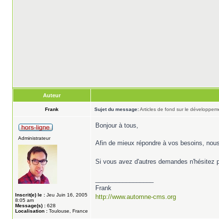
Auteur
Frank
Sujet du message:
Articles de fond sur le développe
Bonjour à tous,
Administrateur
Afin de mieux répondre à vos besoins, nous 
Si vous avez d'autres demandes n'hésitez
_________________
Frank
Inscrit(e) le :
Jeu Juin 16, 2005
http://www.automne-cms.org
8:05 am
Message(s) :
628
Localisation :
Toulouse, France