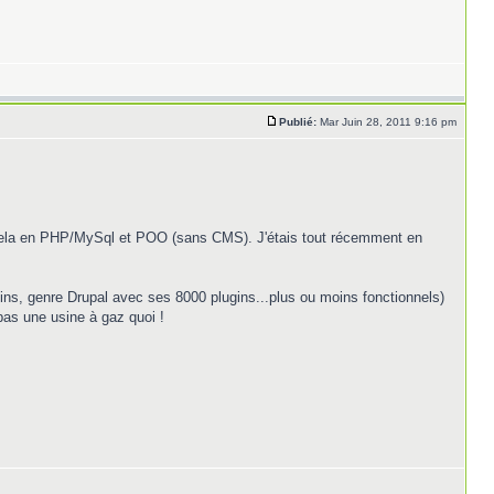
Publié:
Mar Juin 28, 2011 9:16 pm
e cela en PHP/MySql et POO (sans CMS). J'étais tout récemment en
s, genre Drupal avec ses 8000 plugins...plus ou moins fonctionnels)
pas une usine à gaz quoi !