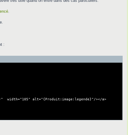
vère très utile quand on entre dans des cas particuliers.
mencé
.
e.
t :
 width="105" alt="{Produit:image:legende}"/></a>