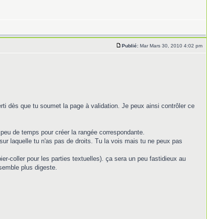
Publié:
Mar Mars 30, 2010 4:02 pm
erti dès que tu soumet la page à validation. Je peux ainsi contrôler ce
 peu de temps pour créer la rangée correspondante.
ur laquelle tu n'as pas de droits. Tu la vois mais tu ne peux pas
r-coller pour les parties textuelles). ça sera un peu fastidieux au
nsemble plus digeste.