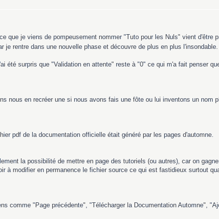
de ce que je viens de pompeusement nommer "Tuto pour les Nuls" vient d'être p
 je rentre dans une nouvelle phase et découvre de plus en plus l'insondable.
j'ai été surpris que "Validation en attente" reste à "0" ce qui m'a fait penser q
nous en recréer une si nous avons fais une fôte ou lui inventons un nom plu
chier pdf de la documentation officielle était généré par les pages d'automne.
lement la possibilité de mettre en page des tutoriels (ou autres), car on gagnerai
ir à modifier en permanence le fichier source ce qui est fastidieux surtout qu
liens comme "Page précédente", "Télécharger la Documentation Automne", "Aj