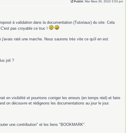
Publié:
Mar Mars 30, 2010 3:53 pm
roposé à validation dans la documentation (Tutoriaux) du site. Cela
 C'est pas croyable ce truc !
ue j'avais raté une marche. Nous saurons très vite ce qu'il en est.
s joli ?
t en visibilité et pourrions corriger les erreurs (en temps réel) et faire
and on découvre et rédigeons les documentations au jour le jour.
outer une contribution" et les liens "BOOKMARK".