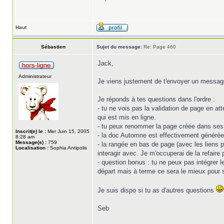
Haut
Sébastien
Sujet du message:
Re: Page 460
Jack,
Administrateur
Je viens justement de t'envoyer un message 
Je réponds à tes questions dans l'ordre :
- tu ne vois pas la validation de page en att
qui est mis en ligne.
- tu peux renommer la page créée dans ses p
Inscrit(e) le :
Mer Juin 15, 2005
- la doc Automne est effectivement générée
8:28 am
Message(s) :
759
- la rangée en bas de page (avec les liens 
Localisation :
Sophia Antipolis
interagir avec. Je m'occuperai de la refaire
- question bonus : tu ne peux pas intégrer l
départ mais à terme ce sera le mieux pour s
Je suis dispo si tu as d'autres questions
Seb