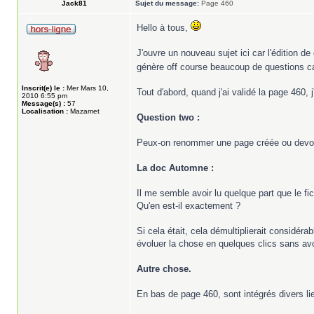
Jack81
Sujet du message:
Page 460
Hello à tous,
J'ouvre un nouveau sujet ici car l'édition 
génère off course beaucoup de questions car
Inscrit(e) le :
Mer Mars 10,
Tout d'abord, quand j'ai validé la page 460, 
2010 6:55 pm
Message(s) :
57
Localisation :
Mazamet
Question two :
Peux-on renommer une page créée ou devons 
La doc Automne :
Il me semble avoir lu quelque part que le fi
Qu'en est-il exactement ?
Si cela était, cela démultiplierait considérab
évoluer la chose en quelques clics sans avo
Autre chose.
En bas de page 460, sont intégrés divers 