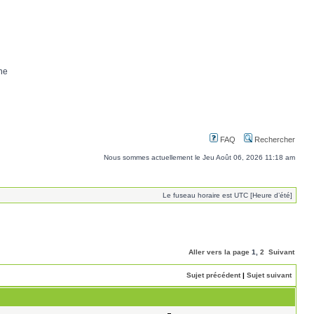
ne
FAQ
Rechercher
Nous sommes actuellement le Jeu Août 06, 2026 11:18 am
Le fuseau horaire est UTC [Heure d’été]
Aller vers la page
1
,
2
Suivant
Sujet précédent
|
Sujet suivant