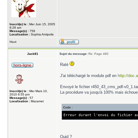
Inscrit(e) le :
Mer Juin 15, 2005
8:28 am
Message(s) :
759
Localisation :
Sophia Antipolis
Haut
Jack81
Sujet du message:
Re: Page 460
Raté
J'ai téléchargé le module pdf en
http://doc
Envoyé le fichier r450_43_cms_pdf-v0_1.tar 
Inscrit(e) le :
Mer Mars 10,
La procédure va jusqu'à 100% mais échoue
2010 6:55 pm
Message(s) :
57
Localisation :
Mazamet
Code :
Erreur durant l'envoi du fichier a
Quid ?