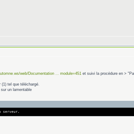
.automne.ws/web/Documentation ... module=451
et suivi la procédure en > "P
(1) tel que téléchargé.
 sur un lamentable
u serveur.