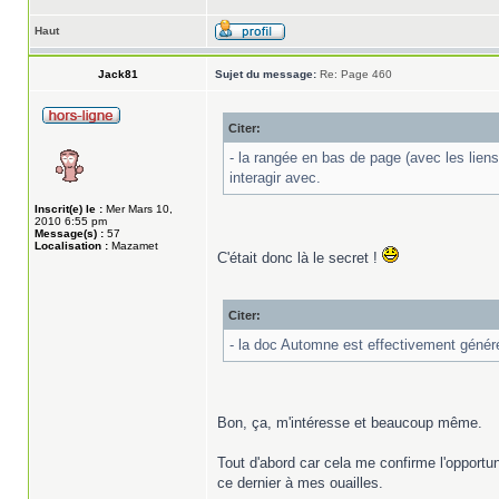
Haut
Jack81
Sujet du message:
Re: Page 460
Citer:
- la rangée en bas de page (avec les lien
interagir avec.
Inscrit(e) le :
Mer Mars 10,
2010 6:55 pm
Message(s) :
57
Localisation :
Mazamet
C'était donc là le secret !
Citer:
- la doc Automne est effectivement génér
Bon, ça, m'intéresse et beaucoup même.
Tout d'abord car cela me confirme l'opportun
ce dernier à mes ouailles.