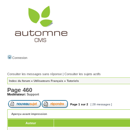
Connexion
Consulter les messages sans réponse
|
Consulter les sujets actifs
Index du forum
»
Utilisateurs Français
»
Tutoriels
Page 460
Modérateur:
Support
Page
1
sur
2
[ 28 messages ]
Aperçu avant impression
Auteur