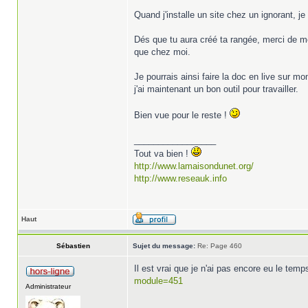
Quand j'installe un site chez un ignorant, j
Dés que tu aura créé ta rangée, merci de me
que chez moi.
Je pourrais ainsi faire la doc en live sur m
j'ai maintenant un bon outil pour travailler.
Bien vue pour le reste !
_________________
Tout va bien !
http://www.lamaisondunet.org/
http://www.reseauk.info
Haut
Sébastien
Sujet du message:
Re: Page 460
Il est vrai que je n'ai pas encore eu le tem
module=451
Administrateur