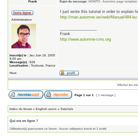
Frank
Sujet du message:
HOWTO : Automne page template
I just wrote this tutorial in order to explai
http://man.automne.ws/web/Manual/484-bu .
Administrateur
_________________
Frank
http://www.automne-cms.org
Inscrit(e) le :
Jeu Juin 16, 2005
8:05 am
Message(s) :
628
Localisation :
Toulouse, France
Haut
Afficher les m
Page
1
sur
1
[ 1 message ]
Index du forum
»
English users
»
Tutorials
Qui est en ligne ?
Utilisateur(s) parcourant ce forum : Aucun utilisateur inscrit et 1 invité