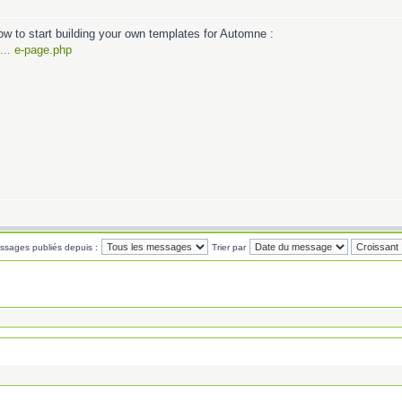
n how to start building your own templates for Automne :
.. e-page.php
essages publiés depuis :
Trier par