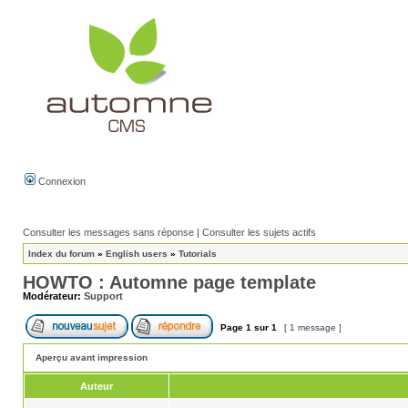
Connexion
Consulter les messages sans réponse
|
Consulter les sujets actifs
Index du forum
»
English users
»
Tutorials
HOWTO : Automne page template
Modérateur:
Support
Page
1
sur
1
[ 1 message ]
Aperçu avant impression
Auteur