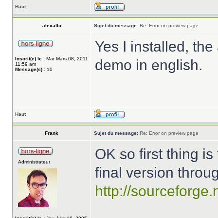
Haut
alexallu
Sujet du message:
Re: Error on preview page
Yes I installed, t
Inscrit(e) le :
Mar Mars 08, 2011
demo in english.
11:59 am
Message(s) :
10
Haut
Frank
Sujet du message:
Re: Error on preview page
OK so first thing i
Administrateur
final version throug
http://sourceforge.