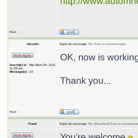
http://www.automn
Haut
alexallu
Sujet du message:
Re: Error on preview page
OK, now is working
Inscrit(e) le :
Mar Mars 08, 2011
11:59 am
Message(s) :
10
Thank you...
Haut
Frank
Sujet du message:
Re: [Resolved] Error on preview p
You're welcome