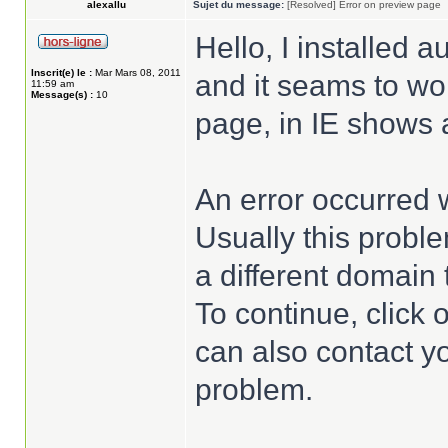
alexallu
Sujet du message:
[Resolved] Error on preview page
Hello, I installed a
Inscrit(e) le :
Mar Mars 08, 2011
and it seams to wor
11:59 am
Message(s) :
10
page, in IE shows 
An error occurred 
Usually this proble
a different domain 
To continue, click
can also contact yo
problem.