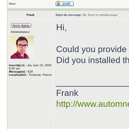
Haut
Frank
Sujet du message:
Re: Error on preview page
Hi,
Administrateur
Could you provide 
Did you installed 
Inscrit(e) le :
Jeu Juin 16, 2005
8:05 am
Message(s) :
628
Localisation :
Toulouse, France
______________
Frank
http://www.automn