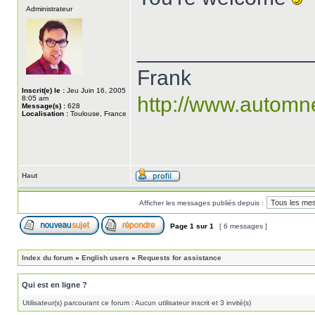
Administrateur
______________
Frank
Inscrit(e) le :
Jeu Juin 16, 2005
http://www.automn
8:05 am
Message(s) :
628
Localisation :
Toulouse, France
Haut
Afficher les messages publiés depuis :
Page
1
sur
1
[ 6 messages ]
Index du forum
»
English users
»
Requests for assistance
Qui est en ligne ?
Utilisateur(s) parcourant ce forum : Aucun utilisateur inscrit et 3 invité(s)