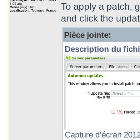
Inscrit(e) le :
Jeu Juin 16, 2005
To apply a patch, g
8:05 am
Message(s) :
628
Localisation :
Toulouse, France
and click the upda
Pièce jointe:
Description du fichi
Capture d’écran 2012