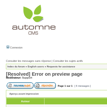
Connexion
Consulter les messages sans réponse
|
Consulter les sujets actifs
Index du forum
»
English users
»
Requests for assistance
[Resolved] Error on preview page
Modérateur:
Support
Page
1
sur
1
[ 6 messages ]
Aperçu avant impression
Auteur