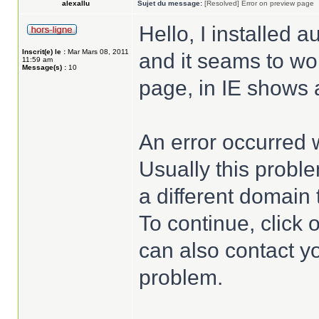
alexallu
Sujet du message:
[Resolved] Error on preview page
Hello, I installed a
Inscrit(e) le :
Mar Mars 08, 2011
and it seams to wor
11:59 am
Message(s) :
10
page, in IE shows 
An error occurred 
Usually this proble
a different domain 
To continue, click
can also contact yo
problem.