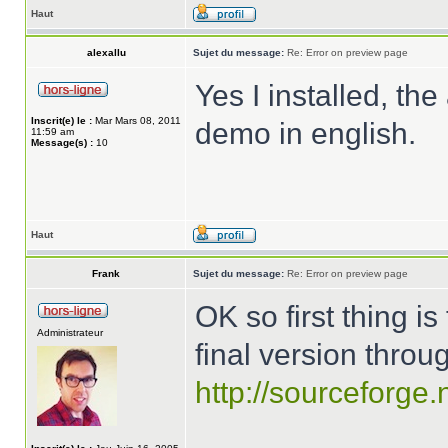
Haut
alexallu
Sujet du message:
Re: Error on preview page
Yes I installed, t
Inscrit(e) le :
Mar Mars 08, 2011
demo in english.
11:59 am
Message(s) :
10
Haut
Frank
Sujet du message:
Re: Error on preview page
OK so first thing i
Administrateur
final version throug
http://sourceforge.