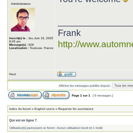
Administrateur
______________
Frank
Inscrit(e) le :
Jeu Juin 16, 2005
http://www.automn
8:05 am
Message(s) :
628
Localisation :
Toulouse, France
Haut
Afficher les messages publiés depuis :
Page
1
sur
1
[ 6 messages ]
Index du forum
»
English users
»
Requests for assistance
Qui est en ligne ?
Utilisateur(s) parcourant ce forum : Aucun utilisateur inscrit et 1 invité