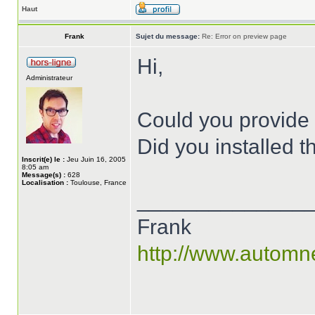
Haut
Frank
Sujet du message:
Re: Error on preview page
Hi,
Administrateur
Could you provide 
Did you installed 
Inscrit(e) le :
Jeu Juin 16, 2005
8:05 am
Message(s) :
628
Localisation :
Toulouse, France
______________
Frank
http://www.automn