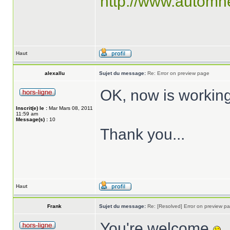
http://www.automn
Haut
alexallu
Sujet du message:
Re: Error on preview page
OK, now is working
Inscrit(e) le :
Mar Mars 08, 2011
11:59 am
Message(s) :
10
Thank you...
Haut
Frank
Sujet du message:
Re: [Resolved] Error on preview p
You're welcome