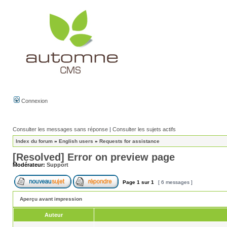
Connexion
Consulter les messages sans réponse
|
Consulter les sujets actifs
Index du forum
»
English users
»
Requests for assistance
[Resolved] Error on preview page
Modérateur:
Support
Page
1
sur
1
[ 6 messages ]
Aperçu avant impression
Auteur