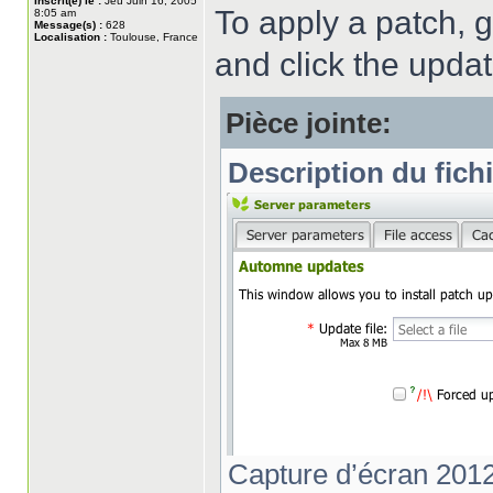
Inscrit(e) le :
Jeu Juin 16, 2005
To apply a patch, g
8:05 am
Message(s) :
628
Localisation :
Toulouse, France
and click the upda
Pièce jointe:
Description du fichi
Capture d’écran 2012