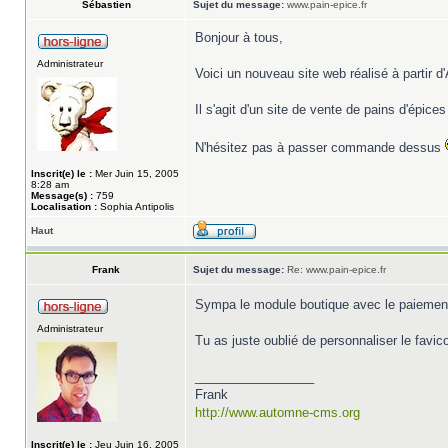
Sébastien
Sujet du message:
www.pain-epice.fr
Bonjour à tous,
Administrateur
Voici un nouveau site web réalisé à partir 
Il s'agit d'un site de vente de pains d'épices
N'hésitez pas à passer commande dessus
Inscrit(e) le :
Mer Juin 15, 2005
8:28 am
Message(s) :
759
Localisation :
Sophia Antipolis
Haut
Frank
Sujet du message:
Re: www.pain-epice.fr
Sympa le module boutique avec le paiement
Administrateur
Tu as juste oublié de personnaliser le favic
_________________
Frank
http://www.automne-cms.org
Inscrit(e) le :
Jeu Juin 16, 2005