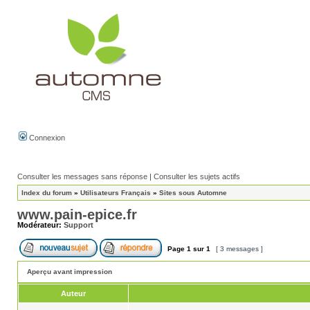
Connexion
Consulter les messages sans réponse
|
Consulter les sujets actifs
Index du forum
»
Utilisateurs Français
»
Sites sous Automne
www.pain-epice.fr
Modérateur:
Support
Page
1
sur
1
[ 3 messages ]
Aperçu avant impression
Auteur