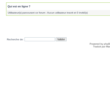
Qui est en ligne ?
Utilisateur(s) parcourant ce forum : Aucun utilisateur inscrit et 0 invité(s)
Recherche de:
Powered by
php
Traduit par Ma