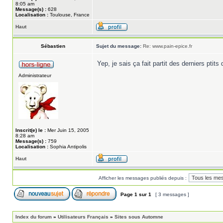
8:05 am
Message(s) :
628
Localisation :
Toulouse, France
Haut
Sébastien
Sujet du message:
Re: www.pain-epice.fr
Yep, je sais ça fait partit des derniers ptits 
Administrateur
Inscrit(e) le :
Mer Juin 15, 2005
8:28 am
Message(s) :
759
Localisation :
Sophia Antipolis
Haut
Afficher les messages publiés depuis :
Page
1
sur
1
[ 3 messages ]
Index du forum
»
Utilisateurs Français
»
Sites sous Automne