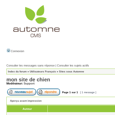
Connexion
Consulter les messages sans réponse
|
Consulter les sujets actifs
Index du forum
»
Utilisateurs Français
»
Sites sous Automne
mon site de chien
Modérateur:
Support
Page
1
sur
1
[ 1 message ]
Aperçu avant impression
Auteur