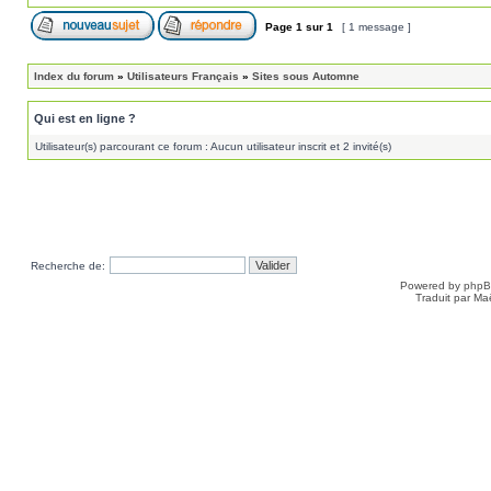
Page
1
sur
1
[ 1 message ]
Index du forum
»
Utilisateurs Français
»
Sites sous Automne
Qui est en ligne ?
Utilisateur(s) parcourant ce forum : Aucun utilisateur inscrit et 2 invité(s)
Recherche de:
Powered by
php
Traduit par Ma