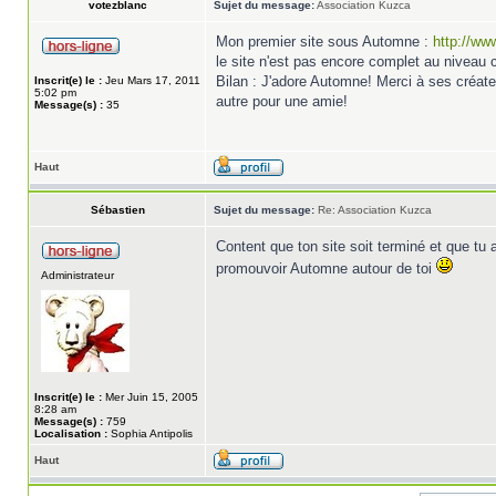
votezblanc
Sujet du message:
Association Kuzca
Mon premier site sous Automne :
http://ww
le site n'est pas encore complet au niveau c
Bilan : J'adore Automne! Merci à ses créateu
Inscrit(e) le :
Jeu Mars 17, 2011
5:02 pm
autre pour une amie!
Message(s) :
35
Haut
Sébastien
Sujet du message:
Re: Association Kuzca
Content que ton site soit terminé et que tu
promouvoir Automne autour de toi
Administrateur
Inscrit(e) le :
Mer Juin 15, 2005
8:28 am
Message(s) :
759
Localisation :
Sophia Antipolis
Haut