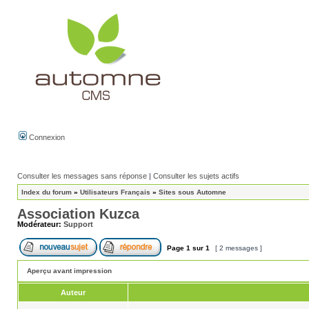
Connexion
Consulter les messages sans réponse
|
Consulter les sujets actifs
Index du forum
»
Utilisateurs Français
»
Sites sous Automne
Association Kuzca
Modérateur:
Support
Page
1
sur
1
[ 2 messages ]
Aperçu avant impression
Auteur