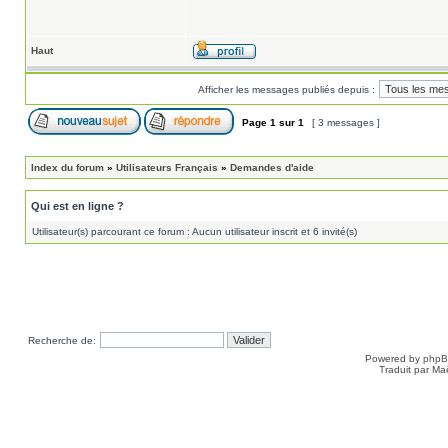
Haut
Afficher les messages publiés depuis :
Page
1
sur
1
[ 3 messages ]
Index du forum
»
Utilisateurs Français
»
Demandes d'aide
Qui est en ligne ?
Utilisateur(s) parcourant ce forum : Aucun utilisateur inscrit et 6 invité(s)
Recherche de:
Powered by
php
Traduit par Ma