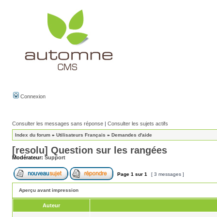
Connexion
Consulter les messages sans réponse
|
Consulter les sujets actifs
Index du forum
»
Utilisateurs Français
»
Demandes d'aide
[resolu] Question sur les rangées
Modérateur:
Support
Page
1
sur
1
[ 3 messages ]
Aperçu avant impression
Auteur