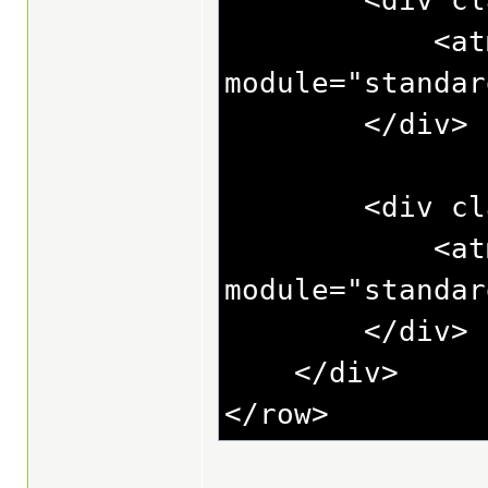
<div class
<atm-cli
module="standar
</div>
<div class=
<atm-cli
module="standar
</di
</div>
</row>