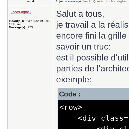
wind
Sujet du message:
[resolu] Question sur les rangées
Salut a tous,
Inscrit(e) le :
Ven Nov 19, 2010
je travail a la réal
11:05 am
Message(s) :
223
encore fini la gril
savoir un truc:
est il possible d'ut
parties de l'archite
exemple:
Code :
<row>
<div class="