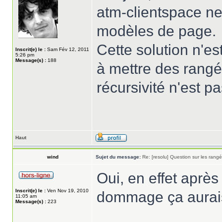
atm-clientspace ne
modèles de page.
Cette solution n'es
Inscrit(e) le :
Sam Fév 12, 2011
5:26 pm
Message(s) :
188
à mettre des rangé
récursivité n'est p
Haut
wind
Sujet du message:
Re: [resolu] Question sur les rang
Oui, en effet après
Inscrit(e) le :
Ven Nov 19, 2010
dommage ça aurais
11:05 am
Message(s) :
223