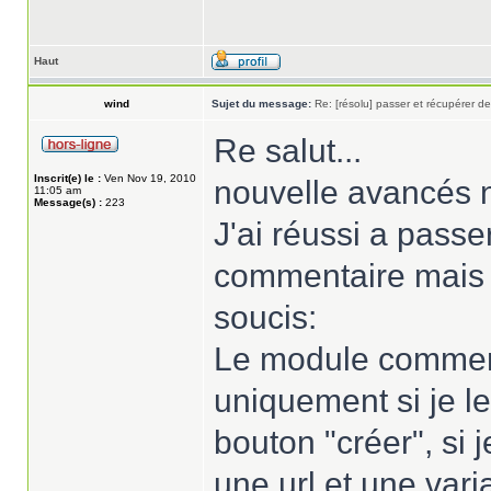
Haut
wind
Sujet du message:
Re: [résolu] passer et récupérer de
Re salut...
Inscrit(e) le :
Ven Nov 19, 2010
nouvelle avancés 
11:05 am
Message(s) :
223
J'ai réussi a passe
commentaire mais 
soucis:
Le module comment
uniquement si je l
bouton "créer", si
une url et une vari