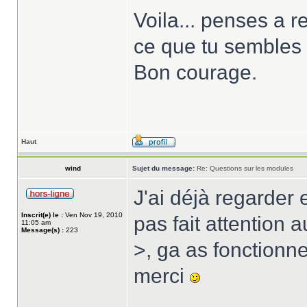
Voila... penses a r
ce que tu sembles v
Bon courage.
Haut
wind
Sujet du message:
Re: Questions sur les modules
J'ai déjà regarder 
Inscrit(e) le :
Ven Nov 19, 2010
pas fait attentio
11:05 am
Message(s) :
223
>, ga as fonctionner
merci