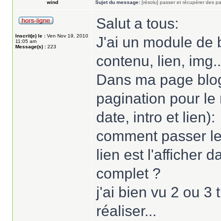
wind
Sujet du message:
[résolu] passer et récupérer des pa
Salut a tous:
Inscrit(e) le :
Ven Nov 19, 2010
J'ai un module de bl
11:05 am
Message(s) :
223
contenu, lien, img..
Dans ma page blog, 
pagination pour le r
date, intro et lien):
comment passer le
lien est l'afficher
complet ?
j'ai bien vu 2 ou 3 
réaliser...