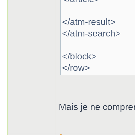
</atm-result>
</atm-search>
</block>
</row>
Mais je ne compre