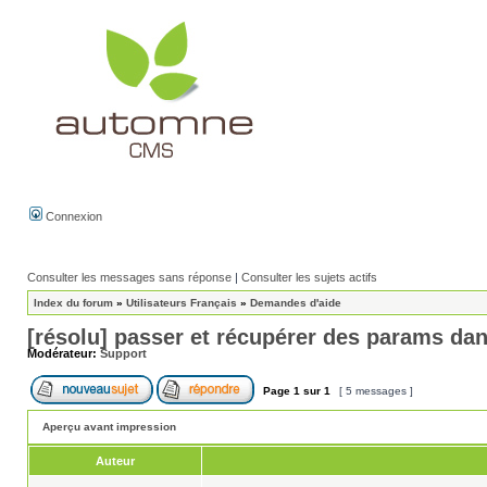
Connexion
Consulter les messages sans réponse
|
Consulter les sujets actifs
Index du forum
»
Utilisateurs Français
»
Demandes d'aide
[résolu] passer et récupérer des params dans
Modérateur:
Support
Page
1
sur
1
[ 5 messages ]
Aperçu avant impression
Auteur