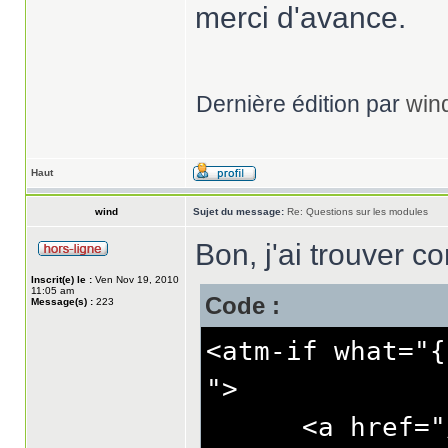
merci d'avance.
Dernière édition par
win
Haut
wind
Sujet du message:
Re: Questions sur les modules
Bon, j'ai trouver 
Inscrit(e) le :
Ven Nov 19, 2010
11:05 am
Code :
Message(s) :
223
<atm-if what="{
">
<a href="/we