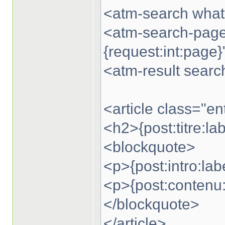
<atm-search what
<atm-search-page
{request:int:page}
<atm-result searc
<article class="ent
<h2>{post:titre:la
<blockquote>
<p>{post:intro:lab
<p>{post:contenu:
</blockquote>
</article>