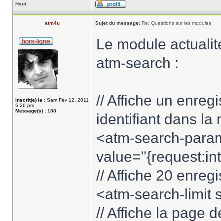
Haut
atm4u
Sujet du message:
Re: Questions sur les modules
Le module actualité
atm-search :
// Affiche un enreg
Inscrit(e) le :
Sam Fév 12, 2011
5:26 pm
Message(s) :
188
identifiant dans la
<atm-search-param
value="{request:in
// Affiche 20 enre
<atm-search-limit 
// Affiche la page