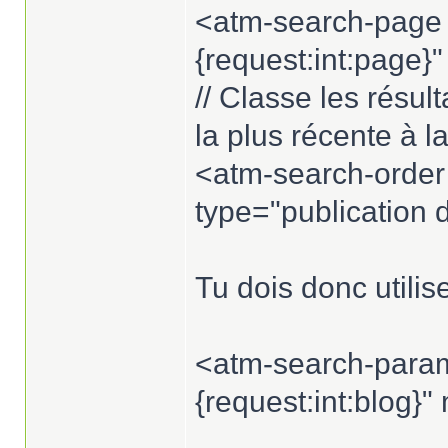
<atm-search-page 
{request:int:page}"
// Classe les résult
la plus récente à l
<atm-search-order
type="publication d
Tu dois donc utilis
<atm-search-param
{request:int:blog}"