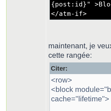
{post:id}" >Blo
</atm-if>
maintenant, je veu
cette rangée:
Citer:
<row>
<block module="bl
cache="lifetime">