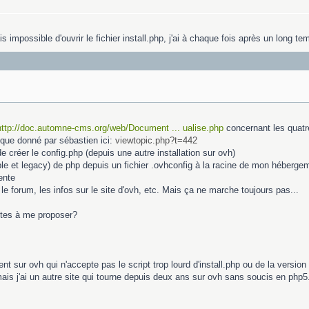
 impossible d'ouvrir le fichier install.php, j'ai à chaque fois après un long te
http://doc.automne-cms.org/web/Document ... ualise.php
concernant les quatre 
l que donné par sébastien ici:
viewtopic.php?t=442
 créer le config.php (depuis une autre installation sur ovh)
able et legacy) de php depuis un fichier .ovhconfig à la racine de mon héberge
ente
 le forum, les infos sur le site d'ovh, etc. Mais ça ne marche toujours pas...
stes à me proposer?
 sur ovh qui n'accepte pas le script trop lourd d'install.php ou de la version 5
s j'ai un autre site qui tourne depuis deux ans sur ovh sans soucis en php5