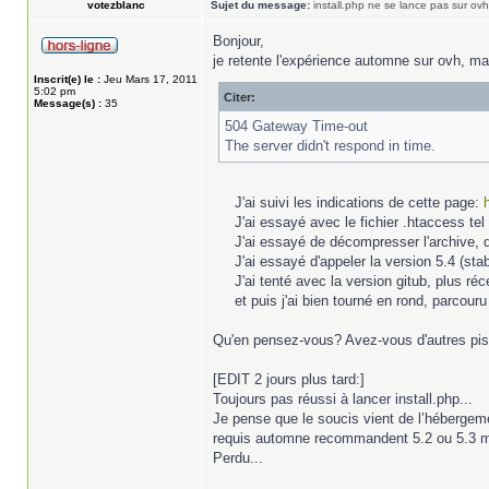
votezblanc
Sujet du message:
install.php ne se lance pas sur ovh
Bonjour,
je retente l'expérience automne sur ovh, mais
Inscrit(e) le :
Jeu Mars 17, 2011
5:02 pm
Citer:
Message(s) :
35
504 Gateway Time-out
The server didn't respond in time.
J'ai suivi les indications de cette page:
J'ai essayé avec le fichier .htaccess te
J'ai essayé de décompresser l'archive, de
J'ai essayé d'appeler la version 5.4 (st
J'ai tenté avec la version gitub, plus réc
et puis j'ai bien tourné en rond, parcouru
Qu'en pensez-vous? Avez-vous d'autres pi
[EDIT 2 jours plus tard:]
Toujours pas réussi à lancer install.php...
Je pense que le soucis vient de l’hébergement
requis automne recommandent 5.2 ou 5.3 mai
Perdu...