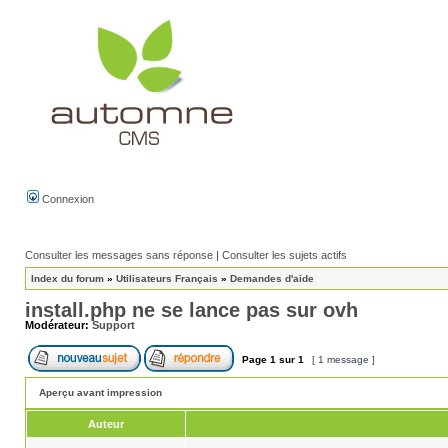
Connexion
Consulter les messages sans réponse
|
Consulter les sujets actifs
Index du forum
»
Utilisateurs Français
»
Demandes d'aide
install.php ne se lance pas sur ovh
Modérateur:
Support
Page
1
sur
1
[ 1 message ]
Aperçu avant impression
Auteur