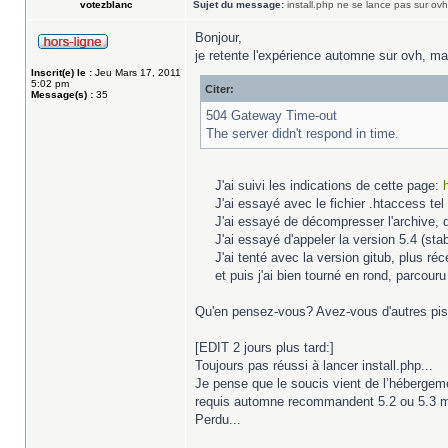
votezblanc
Sujet du message:
install.php ne se lance pas sur ovh
Bonjour,
je retente l'expérience automne sur ovh, mais
Inscrit(e) le :
Jeu Mars 17, 2011
5:02 pm
Citer:
Message(s) :
35
504 Gateway Time-out
The server didn't respond in time.
J'ai suivi les indications de cette page:
J'ai essayé avec le fichier .htaccess te
J'ai essayé de décompresser l'archive, de
J'ai essayé d'appeler la version 5.4 (st
J'ai tenté avec la version gitub, plus réc
et puis j'ai bien tourné en rond, parcouru
Qu'en pensez-vous? Avez-vous d'autres pi
[EDIT 2 jours plus tard:]
Toujours pas réussi à lancer install.php...
Je pense que le soucis vient de l’hébergement
requis automne recommandent 5.2 ou 5.3 mai
Perdu...