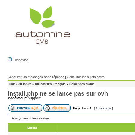
Connexion
Consulter les messages sans réponse
|
Consulter les sujets actifs
Index du forum
»
Utilisateurs Français
»
Demandes d'aide
install.php ne se lance pas sur ovh
Modérateur:
Support
Page
1
sur
1
[ 1 message ]
Aperçu avant impression
Auteur