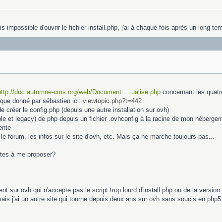
 impossible d'ouvrir le fichier install.php, j'ai à chaque fois après un long te
http://doc.automne-cms.org/web/Document ... ualise.php
concernant les quatre 
l que donné par sébastien ici:
viewtopic.php?t=442
 créer le config.php (depuis une autre installation sur ovh)
able et legacy) de php depuis un fichier .ovhconfig à la racine de mon héberge
ente
 le forum, les infos sur le site d'ovh, etc. Mais ça ne marche toujours pas...
stes à me proposer?
 sur ovh qui n'accepte pas le script trop lourd d'install.php ou de la version 5
s j'ai un autre site qui tourne depuis deux ans sur ovh sans soucis en php5