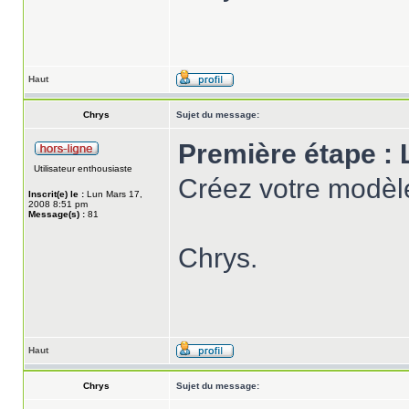
Haut
Chrys
Sujet du message:
Première étape :
Utilisateur enthousiaste
Créez votre modèl
Inscrit(e) le :
Lun Mars 17,
2008 8:51 pm
Message(s) :
81
Chrys.
Haut
Chrys
Sujet du message: