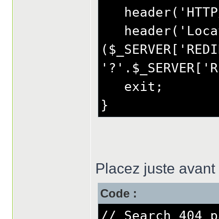
header('HTTP/1
header('Locat
($_SERVER['REDI
'?'.$_SERVER['R
exit;
}
Placez juste avant
Code :
// Search 404 p