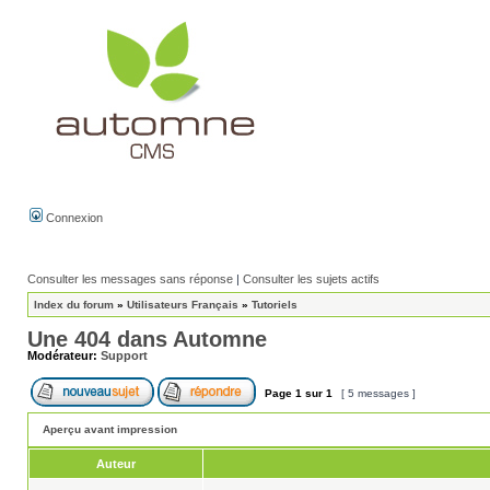
Connexion
Consulter les messages sans réponse
|
Consulter les sujets actifs
Index du forum
»
Utilisateurs Français
»
Tutoriels
Une 404 dans Automne
Modérateur:
Support
Page
1
sur
1
[ 5 messages ]
Aperçu avant impression
Auteur