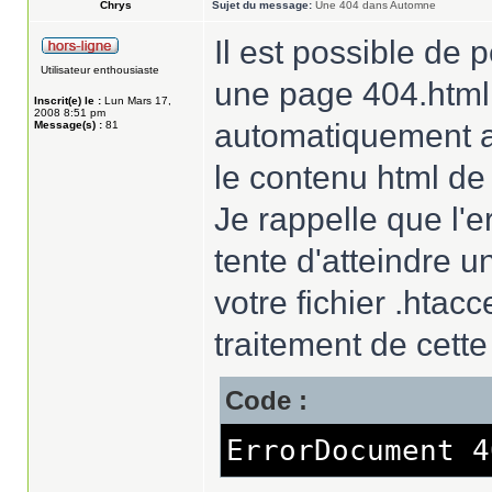
Chrys
Sujet du message:
Une 404 dans Automne
Il est possible de 
Utilisateur enthousiaste
une page 404.html.
Inscrit(e) le :
Lun Mars 17,
2008 8:51 pm
automatiquement aff
Message(s) :
81
le contenu html de
Je rappelle que l'e
tente d'atteindre u
votre fichier .htac
traitement de cette 
Code :
ErrorDocument 4