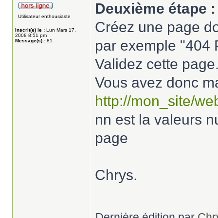
Deuxième étape :
Utilisateur enthousiaste
Créez une page d
Inscrit(e) le :
Lun Mars 17,
2008 8:51 pm
par exemple "404 
Message(s) :
81
Validez cette page
Vous avez donc ma
http://mon_site/w
nn est la valeurs n
page
Chrys.
Dernière édition par
Chr