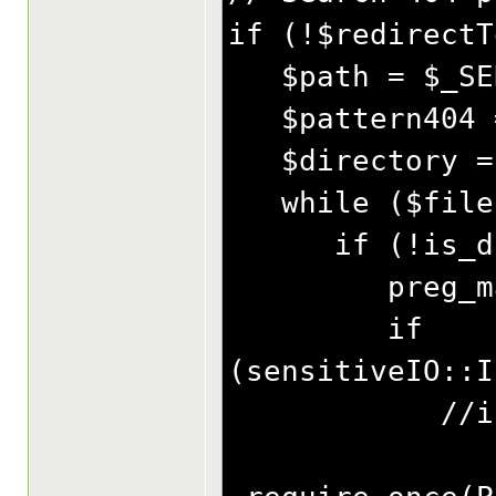
if (!$redirectT
$path = $_SERV
$pattern404 =
$directory = 
while ($file 
if (!is_dir(
preg_match($
if
(sensitiveIO::I
//include 