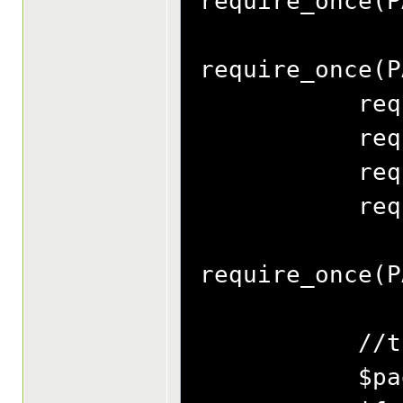
require_once(P
require_once(P
require_onc
require_once
require_once
require_once
require_once(P
//try to in
$page = new