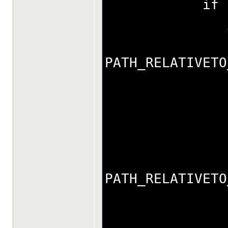
if (!$page
//get p
$pageURL =
PATH_RELATIVETO
if (file_
$redirect
} els
//try to 
$pageURL =
PATH_RELATIVETO
if (file_
$redirect