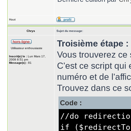
Haut
Chrys
Sujet du message:
Troisième étape :
Utilisateur enthousiaste
Vous trouverez ce s
Inscrit(e) le :
Lun Mars 17,
2008 8:51 pm
C'est ce script qu
Message(s) :
81
numéro et de l'affi
Trouvez dans ce scr
Code :
//do redirectio
if ($redirectTo