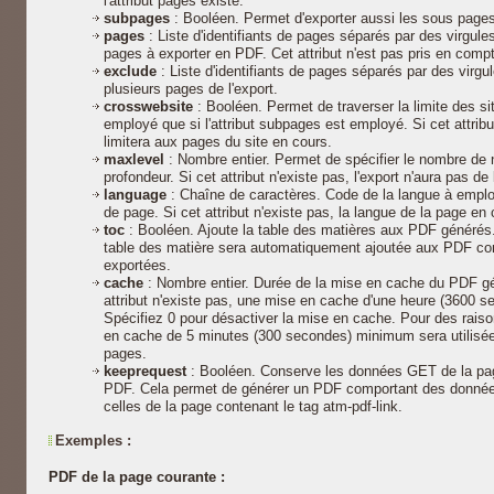
l'attribut pages existe.
subpages
: Booléen. Permet d'exporter aussi les sous pages
pages
: Liste d'identifiants de pages séparés par des virgule
pages à exporter en PDF. Cet attribut n'est pas pris en compte
exclude
: Liste d'identifiants de pages séparés par des virg
plusieurs pages de l'export.
crosswebsite
: Booléen. Permet de traverser la limite des sit
employé que si l'attribut subpages est employé. Si cet attribut
limitera aux pages du site en cours.
maxlevel
: Nombre entier. Permet de spécifier le nombre d
profondeur. Si cet attribut n'existe pas, l'export n'aura pas de
language
: Chaîne de caractères. Code de la langue à employ
de page. Si cet attribut n'existe pas, la langue de la page en 
toc
: Booléen. Ajoute la table des matières aux PDF générés. S
table des matière sera automatiquement ajoutée aux PDF co
exportées.
cache
: Nombre entier. Durée de la mise en cache du PDF g
attribut n'existe pas, une mise en cache d'une heure (3600 
Spécifiez 0 pour désactiver la mise en cache. Pour des rai
en cache de 5 minutes (300 secondes) minimum sera utilisée 
pages.
keeprequest
: Booléen. Conserve les données GET de la pag
PDF. Cela permet de générer un PDF comportant des donnée
celles de la page contenant le tag atm-pdf-link.
Exemples :
PDF de la page courante :