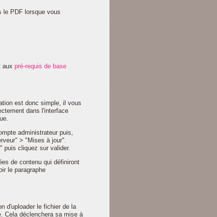
ns le PDF lorsque vous
t aux
pré-requis de base
tion est donc simple, il vous
rectement dans l'interface
ue.
compte administrateur puis,
rveur" > "Mises à jour".
 puis cliquez sur valider.
gées de contenu qui définiront
oir le paragraphe
n d'uploader le fichier de la
ne. Cela déclenchera sa mise à