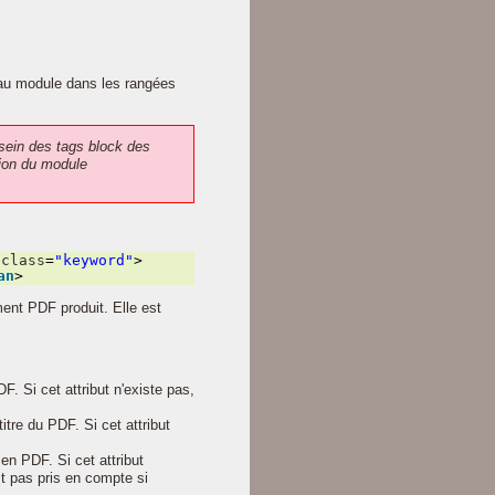
 au module dans les rangées
sein des tags block des
ion du module
class
=
"keyword"
>
an
>
ent PDF produit. Elle est
F. Si cet attribut n'existe pas,
itre du PDF. Si cet attribut
en PDF. Si cet attribut
st pas pris en compte si