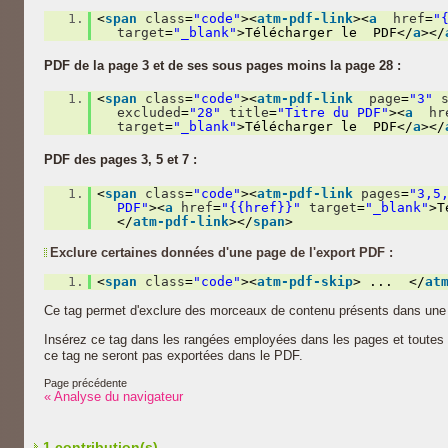
1.
<
span
class
=
"code"
><
atm-pdf-link
><
a
href
=
"
target
=
"_blank"
>Télécharger le PDF</
a
></
PDF de la page 3 et de ses sous pages moins la page 28 :
1.
<
span
class
=
"code"
><
atm-pdf-link
page
=
"3"
excluded
=
"28"
title
=
"Titre du PDF"
><
a
hr
target
=
"_blank"
>Télécharger le PDF</
a
></
PDF des pages 3, 5 et 7 :
1.
<
span
class
=
"code"
><
atm-pdf-link
pages
=
"3,5
PDF"
><
a
href
=
"{{href}}"
target
=
"_blank"
>T
</
atm-pdf-link
></
span
>
Exclure certaines données d'une page de l'export PDF :
1.
<
span
class
=
"code"
><
atm-pdf-skip
> ... </
at
Ce tag permet d'exclure des morceaux de contenu présents dans une 
Insérez ce tag dans les rangées employées dans les pages et toutes
ce tag ne seront pas exportées dans le PDF.
Page précédente
« Analyse du navigateur
1 contribution(s)