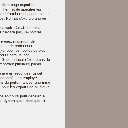
 de la page exportée.
s. Permet de spécifier les
 si l'attribut subpages existe.
ules. Permet d'exclure une ou
es web. Cet attribut n'est
 n'existe pas, l'export se
e niveaux maximum de
 limite de profondeur.
er pour les libellés du pied
cours sera utilisée.
i cet attribut n'existe pas, la
mportant plusieurs pages
énéré en secondes. Si cet
secondes) sera employé.
sons de performances, une mise
pour les exports de plusieurs
e en cours pour générer le
s dynamiques identiques à