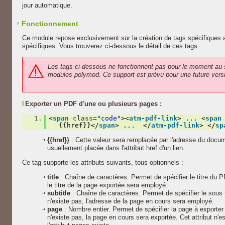
jour automatique.
Fonctionnement
Ce module repose exclusivement sur la création de tags spécifiques
spécifiques. Vous trouverez ci-dessous le détail de ces tags.
Les tags ci-dessous ne fonctionnent pas pour le moment au 
modules polymod. Ce support est prévu pour une future vers
Exporter un PDF d'une ou plusieurs pages :
1.
<
span
class
=
"code"
><
atm-pdf-link
> ... <
span
{{href}}</
span
> ... </
atm-pdf-link
> </
sp
{{href}}
: Cette valeur sera remplacée par l'adresse du docum
usuellement placée dans l'attribut href d'un lien.
Ce tag supporte les attributs suivants, tous optionnels :
title
: Chaîne de caractères. Permet de spécifier le titre du PD
le titre de la page exportée sera employé.
subtitle
: Chaîne de caractères. Permet de spécifier le sous t
n'existe pas, l'adresse de la page en cours sera employé.
page
: Nombre entier. Permet de spécifier la page à exporter 
n'existe pas, la page en cours sera exportée. Cet attribut n'e