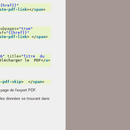
{{href}}"
atm-pdf-link
></
span
>
subpages
=
"true"
ef
=
"{{href}}"
atm-pdf-link
> </
span
>
,6"
title
=
"Titre du
élécharger le PDF</
a
>
m-pdf-skip
> </
span
>
page de l'export PDF.
 les données se trouvant dans