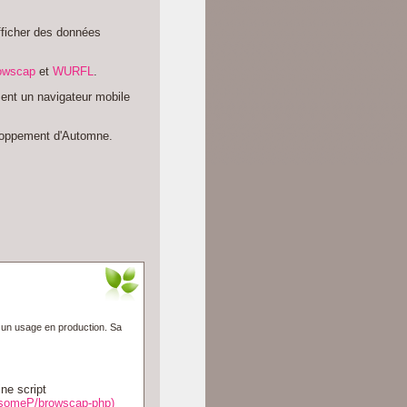
fficher des données
owscap
et
WURFL
.
ement un navigateur mobile
veloppement d'Automne.
à un usage en production. Sa
ne script
esomeP/browscap-php)