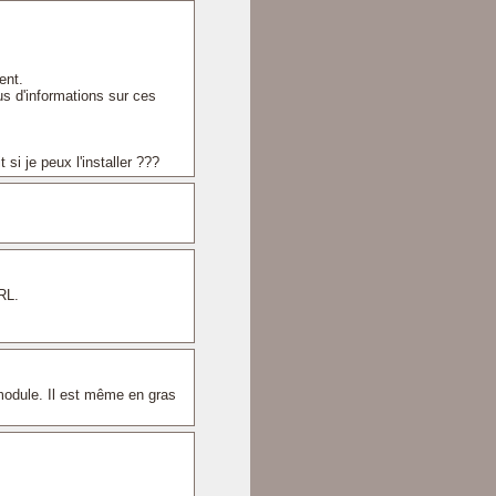
ent.
us d'informations sur ces
 si je peux l'installer ???
RL.
 module. Il est même en gras