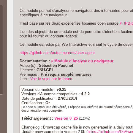
Ce module permet d'analyser le navigateur des internautes pour a
spécifiques à ce navigateur.
Il est basé sur les deux excellentes librairies open source
PHPBr
L'un des objectif de ce module est de permettre d'identifier facil
pour lui fournir du contenu adapté.
Ce module est édité par WS Interactive et il suit le cycle de dé
https://github.com/automne-cms/user-agent
Documentation :
» Module d'Analyse du navigateur
Auteur(s) :
Sébastien Pauchet
Licence :
GNU-GPL
Pré requis :
Pré requis supplémentaires
Lien :
Voir le sujet sur le forum
Version du module :
v0.25
Versions d'Automne compatibles :
4.2.2
Date de publication :
27/05/2014
Certification :
Or
Le code du module a été vérifié, il répond aux critères de qualité nécessaire 
documentation est complète.
Téléchargement :
Version 0_25
(1.2Mo)
Changelog : Browscap cache file is now generated in a daily routi
Update browscap-php to version 2.0b (
https://github.com/DaAw