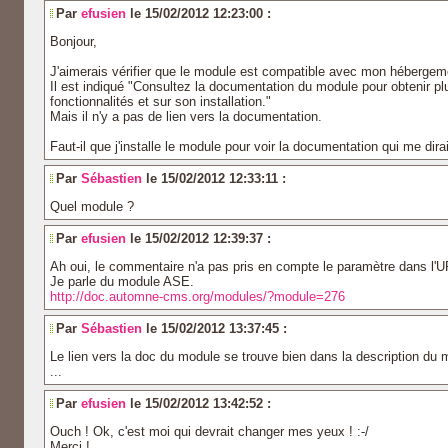
Par
efusien
le 15/02/2012 12:23:00 :
Bonjour,
J'aimerais vérifier que le module est compatible avec mon hébergem
Il est indiqué "Consultez la documentation du module pour obtenir pl
fonctionnalités et sur son installation."
Mais il n'y a pas de lien vers la documentation.
Faut-il que j'installe le module pour voir la documentation qui me dirait
Par
Sébastien
le 15/02/2012 12:33:11 :
Quel module ?
Par
efusien
le 15/02/2012 12:39:37 :
Ah oui, le commentaire n'a pas pris en compte le paramètre dans l'U
Je parle du module ASE.
http://doc.automne-cms.org/modules/?module=276
Par
Sébastien
le 15/02/2012 13:37:45 :
Le lien vers la doc du module se trouve bien dans la description du
...
Par
efusien
le 15/02/2012 13:42:52 :
Ouch ! Ok, c'est moi qui devrait changer mes yeux ! :-/
Merci !