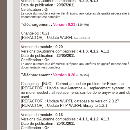
Versions d'Automne compatibles :
4.2.0, 4.1.3
Date de publication :
20/07/2011
Certification :
Or
Le code du module a été vérifié, il répond aux critères de qualité nécessaire 
documentation est complète.
Téléchargement :
Version 0.21
(1.04Mo)
Changelog : 0.21
[REFACTOR] : Update WURFL database
Version du module :
0.20
Versions d'Automne compatibles :
4.1.3, 4.1.2, 4.1.1
Date de publication :
23/05/2011
Certification :
Or
Le code du module a été vérifié, il répond aux critères de qualité nécessaire 
documentation est complète.
Téléchargement :
Version 0.20
(0.97Mo)
Changelog : [BUG] : Correct an update problem for Browscap
[REFACTOR] : Handle new Automne 4.1 replacement system : tag
no more needed : all replacements can be done anywhere and cla
used
[REFACTOR] : Update WURFL database to version 2.0.27
[REFACTOR] : Update PHP WURFL library to 1.2.1
Version du module :
0.16
Versions d'Automne compatibles :
4.1.1, 4.1.2, 4.1.3
Date de publication :
25/01/2011
Certification :
Or