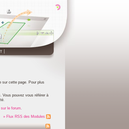
T
sur cette page. Pour plus
e. Vous pouvez vous référer à
té.
r
sur le forum
.
» Flux RSS des Modules