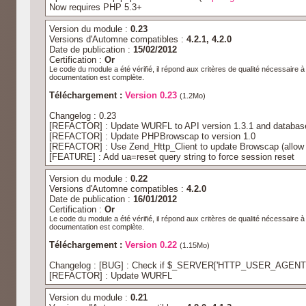
Now requires PHP 5.3+
Version du module :
0.23
Versions d'Automne compatibles :
4.2.1, 4.2.0
Date de publication :
15/02/2012
Certification :
Or
Le code du module a été vérifié, il répond aux critères de qualité nécessaire 
documentation est complète.
Téléchargement :
Version 0.23
(1.2Mo)
Changelog : 0.23
[REFACTOR] : Update WURFL to API version 1.3.1 and database
[REFACTOR] : Update PHPBrowscap to version 1.0
[REFACTOR] : Use Zend_Http_Client to update Browscap (allow 
[FEATURE] : Add ua=reset query string to force session reset
Version du module :
0.22
Versions d'Automne compatibles :
4.2.0
Date de publication :
16/01/2012
Certification :
Or
Le code du module a été vérifié, il répond aux critères de qualité nécessaire 
documentation est complète.
Téléchargement :
Version 0.22
(1.15Mo)
Changelog : [BUG] : Check if $_SERVER['HTTP_USER_AGENT']
[REFACTOR] : Update WURFL
Version du module :
0.21