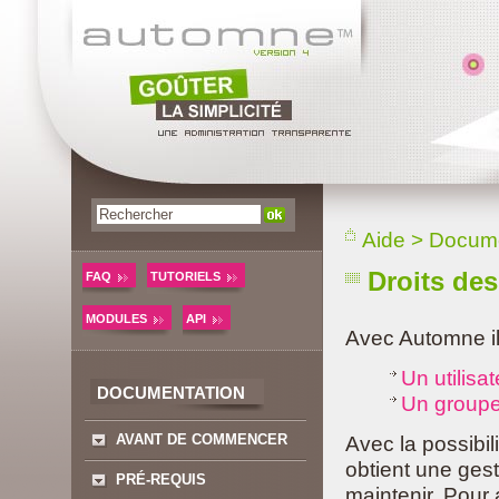
Aide
>
Docume
Droits des
FAQ
TUTORIELS
MODULES
API
Avec Automne il
Un utilisa
DOCUMENTATION
Un groupe 
AVANT DE COMMENCER
Avec la possibil
obtient une ges
PRÉ-REQUIS
maintenir. Pour a