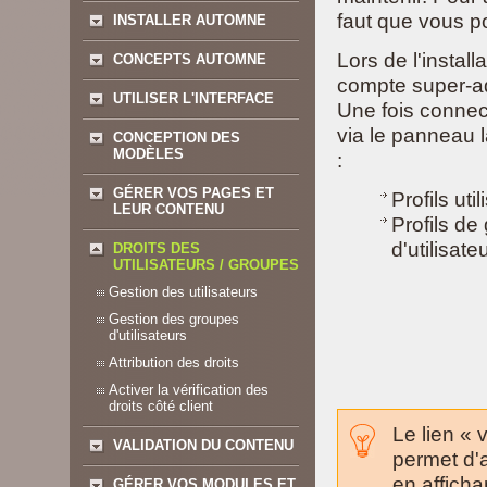
faut que vous po
INSTALLER AUTOMNE
Lors de l'insta
CONCEPTS AUTOMNE
compte super-adm
UTILISER L'INTERFACE
Une fois connec
via le panneau l
CONCEPTION DES
MODÈLES
:
GÉRER VOS PAGES ET
Profils uti
LEUR CONTENU
Profils de
d'utilisate
DROITS DES
UTILISATEURS / GROUPES
Gestion des utilisateurs
Gestion des groupes
d'utilisateurs
Attribution des droits
Activer la vérification des
droits côté client
Le lien « 
VALIDATION DU CONTENU
permet d'a
en afficha
GÉRER VOS MODULES ET