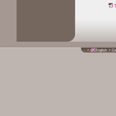
T
English
Co