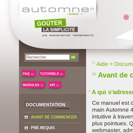
Aide
>
Docume
Avant de
FAQ
TUTORIELS
MODULES
API
A qui s'adress
Ce manuel est d
DOCUMENTATION
main Automne 4 
intuitive à trav
AVANT DE COMMENCER
plus pointues. Q
PRÉ-REQUIS
webmaster, admi