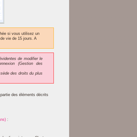
ée si vous utilisez un
 de vie de 15 jours. A
videntes de modifier le
onnexion (Gestion des
sède des droits du plus
partie des éléments décrits
ans)
: