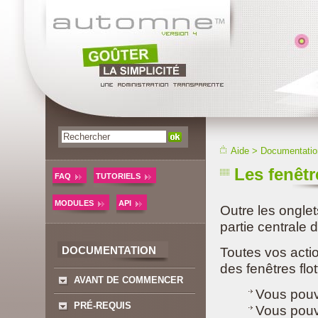
Aide
>
Documentatio
Les fenêtr
FAQ
TUTORIELS
MODULES
API
Outre les onglets
partie centrale d
DOCUMENTATION
Toutes vos acti
des fenêtres flo
AVANT DE COMMENCER
Vous pouv
PRÉ-REQUIS
Vous pouve