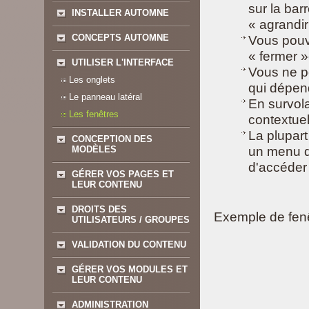
sur la bar
INSTALLER AUTOMNE
« agrandir
CONCEPTS AUTOMNE
Vous pouve
« fermer »
UTILISER L'INTERFACE
Vous ne po
Les onglets
qui dépend
Le panneau latéral
En survola
Les fenêtres
contextuel
La plupart
CONCEPTION DES
MODÈLES
un menu de
d'accéder
GÉRER VOS PAGES ET
LEUR CONTENU
DROITS DES
Exemple de fenêt
UTILISATEURS / GROUPES
VALIDATION DU CONTENU
GÉRER VOS MODULES ET
LEUR CONTENU
ADMINISTRATION