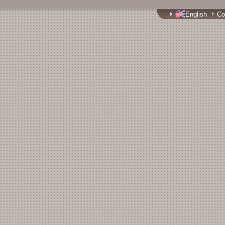
English
Co