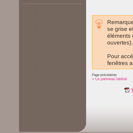
Remarquez 
se grise e
éléments e
ouvertes).
Pour accéde
fenêtres 
Page précédente
« Le panneau latéral
T