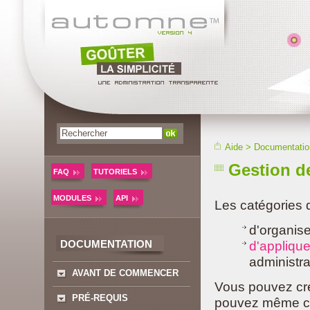
Aide
>
Documentatio
Gestion d
FAQ
TUTORIELS
MODULES
API
Les catégories 
d'organise
DOCUMENTATION
d'applique
administra
AVANT DE COMMENCER
Vous pouvez cré
PRÉ-REQUIS
pouvez même cré