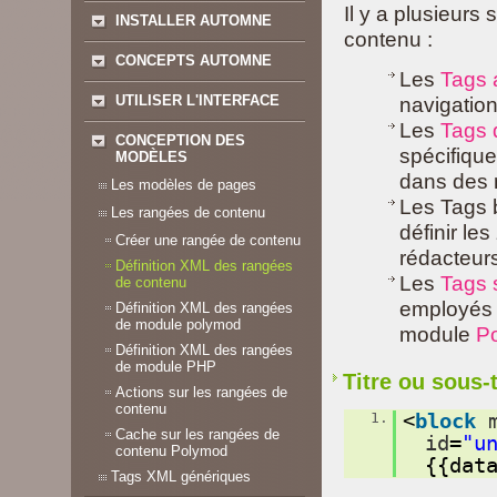
Il y a plusieurs
INSTALLER AUTOMNE
contenu :
CONCEPTS AUTOMNE
Les
Tags 
UTILISER L'INTERFACE
navigation
Les
Tags 
CONCEPTION DES
spécifiqu
MODÈLES
dans des 
Les modèles de pages
Les Tags b
Les rangées de contenu
définir le
Créer une rangée de contenu
rédacteurs
Définition XML des rangées
Les
Tags 
de contenu
employés q
Définition XML des rangées
de module polymod
module
P
Définition XML des rangées
de module PHP
Titre ou sous-
Actions sur les rangées de
contenu
1.
<
block
Cache sur les rangées de
id
=
"u
contenu Polymod
{{dat
Tags XML génériques