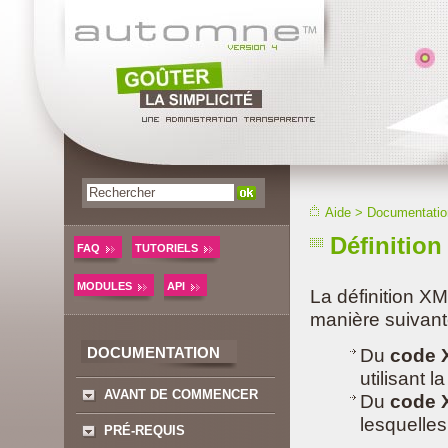
Aide
>
Documentatio
Définitio
FAQ
TUTORIELS
MODULES
API
La définition X
manière suivant
DOCUMENTATION
Du
code
utilisant l
AVANT DE COMMENCER
Du
code 
lesquelles
PRÉ-REQUIS