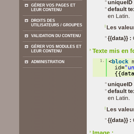
uniqueID
GÉRER VOS PAGES ET
default te
LEUR CONTENU
en Latin.
DROITS DES
UTILISATEURS / GROUPES
Les valeu
VALIDATION DU CONTENU
{{data}} :
GÉRER VOS MODULES ET
Texte mis en 
LEUR CONTENU
1.
<
block
ADMINISTRATION
id
=
"u
{{dat
uniqueID 
default te
en Latin.
Les valeu
{{data}} :
Image :