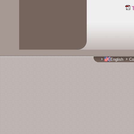
T
English
Co