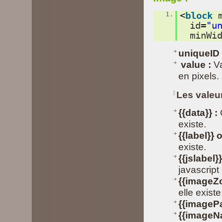
1.
<
block
id
=
"u
minWi
uniqueID 
value :
Va
en pixels.
Les valeu
{{data}} :
C
existe.
{{label}} 
existe.
{{jslabel}}
javascript 
{{imageZ
elle existe
{{imagePa
{{imageN