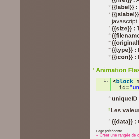
{{label}} :
{{jslabel}}
javascript 
{{size}} :
T
{{filename
{{original
{{type}} :
E
{{icon}} :
I
Animation Fla
1.
<
block
id
=
"u
uniqueID
Les valeu
{{data}} :
Page précédente
« Créer une rangée de 