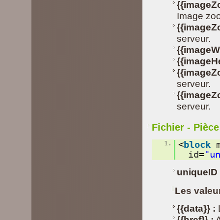
{{imageZ
Image zoo
{{imageZ
serveur.
{{imageWi
{{imageHe
{{imageZ
serveur.
{{imageZ
serveur.
Fichier - Pièce
1.
<
block
id
=
"u
uniqueID 
Les valeu
{{data}} :
L
{{href}} :
A