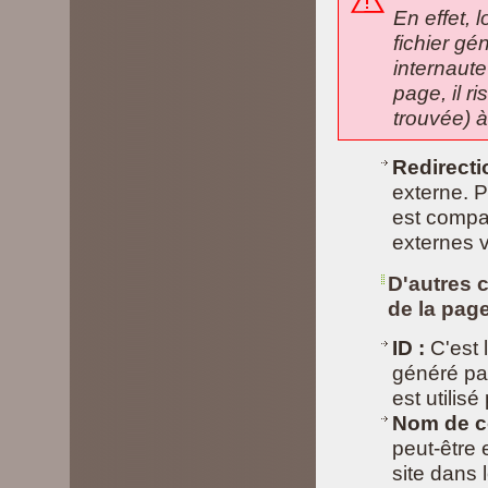
En effet, 
fichier gé
internaute
page, il r
trouvée) à
Redirecti
externe. P
est compat
externes v
D'autres 
de la page
ID :
C'est 
généré par
est utilis
Nom de 
peut-être
site dans 