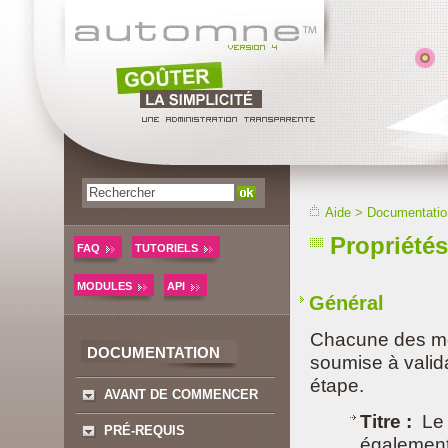
Aide
>
Documentatio
Propriété
FAQ
TUTORIELS
MODULES
API
Général
Chacune des mod
DOCUMENTATION
soumise à valida
étape.
AVANT DE COMMENCER
Titre :
Le t
PRÉ-REQUIS
également