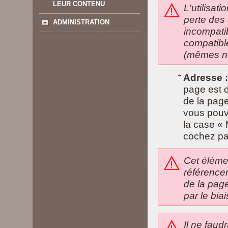
LEUR CONTENU
L'utilisat
perte des
ADMINISTRATION
incompati
compatibl
(mêmes no
Adresse :
page est d
de la page
vous pouv
la case « 
cochez pa
Cet élémen
référencer
de la page
par le bia
Il ne faud