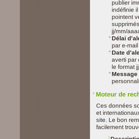
publier i
indéfinie i
pointent 
supprimés 
jj/mm/aaa
Délai d'al
par e-mail
Date d'ale
averti par
le format 
Message d
personnali
Moteur de rec
Ces données son
et internationau
site. Le bon re
facilement trou
Descripti