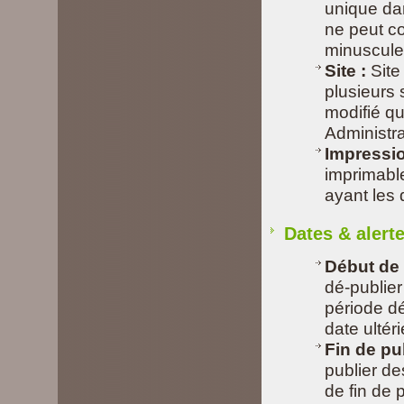
unique dan
ne peut c
minuscules
Site :
Site
plusieurs s
modifié qu
Administra
Impressio
imprimable
ayant les 
Dates & alert
Début de 
dé-publie
période dé
date ultér
Fin de pub
publier de
de fin de 