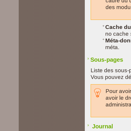
cadre du 
des modul
Cache du
no cache 
Méta-donn
méta.
Sous-pages
Liste des sous-p
Vous pouvez dép
Pour avoir
avoir le d
administra
Journal