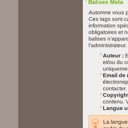
Balises Meta
Automne vous pe
Ces tags sont c
information spé
obligatoires et n
balises n’appara
l’administrateur.
Auteur :
E
et/ou du co
uniquemen
Email de 
électroniq
contacter.
Copyright
contenu. 
Langue ut
La langue