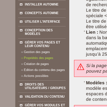
de recher
INSTALLER AUTOMNE
Le titre de
CONCEPTS AUTOMNE
spéciale <
Le titre d
UTILISER L'INTERFACE
être utili
CONCEPTION DES
Lien :
Nom 
MODÈLES
dans la ba
GÉRER VOS PAGES ET
automatiq
LEUR CONTENU
emplaceme
Gestion des pages
jusqu’à 25
Propriétés des pages
Création de pages
Si la page
Edition du contenu des pages
pouvez pas
Actions possibles
Modèles 
DROITS DES
modèle es
UTILISATEURS / GROUPES
espaces d
VALIDATION DU CONTENU
de contenu
GÉRER VOS MODULES ET