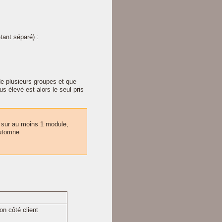
tant séparé) :
de plusieurs groupes et que
us élevé est alors le seul pris
n sur au moins 1 module,
'Automne
on côté client