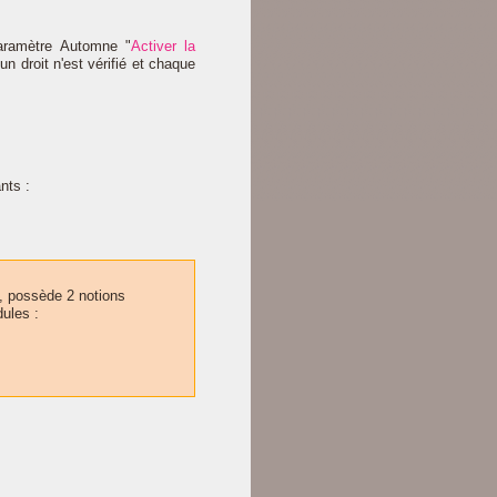
paramètre Automne "
Activer la
un droit n'est vérifié et chaque
nts :
, possède 2 notions
ules :