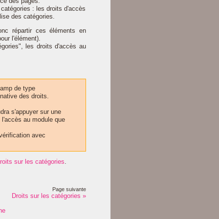
ence des pages.
catégories : les droits d'accès
ise des catégories.
donc répartir ces éléments en
our l'élément).
ries", les droits d'accès au
champ de type
native des droits.
dra s'appuyer sur une
t l'accès au module que
érification avec
roits sur les catégories
.
Page suivante
Droits sur les catégories »
ne