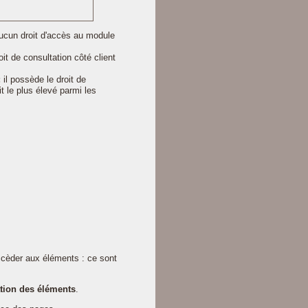
ucun droit d'accès au module
oit de consultation côté client
:
il possède le droit de
t le plus élevé parmi les
ccèder aux éléments : ce sont
ation des éléments
.