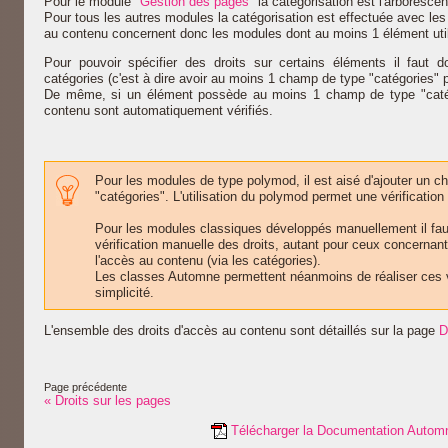
Pour le module "
Gestion des pages
" la catégorisation est l'arboresc
Pour tous les autres modules la catégorisation est effectuée avec les 
au contenu concernent donc les modules dont au moins 1 élément util
Pour pouvoir spécifier des droits sur certains éléments il faut 
catégories (c'est à dire avoir au moins 1 champ de type "catégories" p
De même, si un élément possède au moins 1 champ de type "catégo
contenu sont automatiquement vérifiés.
Pour les modules de type polymod, il est aisé d'ajouter un 
"catégories". L'utilisation du polymod permet une vérification 
Pour les modules classiques développés manuellement il fau
vérification manuelle des droits, autant pour ceux concernan
l'accès au contenu (via les catégories).
Les classes Automne permettent néanmoins de réaliser ces v
simplicité.
L'ensemble des droits d'accès au contenu sont détaillés sur la page
D
Page précédente
« Droits sur les pages
Télécharger la Documentation Autom