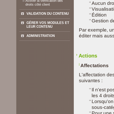
Activer la vérification des
Aucun dro
droits côté client
Visualisat
VALIDATION DU CONTENU
Édition
Gestion d
GÉRER VOS MODULES ET
LEUR CONTENU
Par exemple, un 
éditer mais auss
ADMINISTRATION
Actions
Affectations
L'affectation de
suivantes :
Il n'est po
les 4 dro
Lorsqu'on 
sous-catég
Pour une s